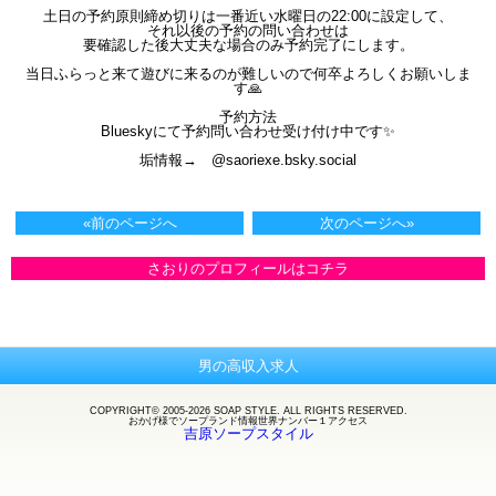
土日の予約原則締め切りは一番近い水曜日の22:00に設定して、
それ以後の予約の問い合わせは
要確認した後大丈夫な場合のみ予約完了にします。
当日ふらっと来て遊びに来るのが難しいので何卒よろしくお願いしま
す🙏
予約方法
Blueskyにて予約問い合わせ受け付け中です✨
垢情報→ @saoriexe.bsky.social
«前のページへ
次のページへ»
さおりのプロフィールはコチラ
男の高収入求人
COPYRIGHT© 2005-2026 SOAP STYLE. ALL RIGHTS RESERVED.
おかげ様で
ソープランド
情報世界ナンバー１アクセス
吉原ソープスタイル