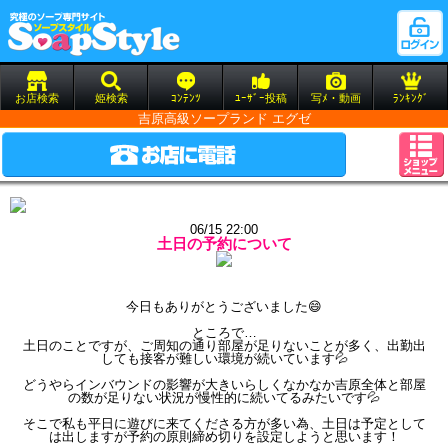
お店検索
姫検索
ｺﾝﾃﾝﾂ
ﾕｰｻﾞｰ投稿
写ﾒ・動画
ﾗﾝｷﾝｸﾞ
吉原高級ソープランド エグゼ
06/15 22:00
土日の予約について
今日もありがとうございました😄
ところで…
土日のことですが、ご周知の通り部屋が足りないことが多く、出勤出
しても接客が難しい環境が続いています💦
どうやらインバウンドの影響が大きいらしくなかなか吉原全体と部屋
の数が足りない状況が慢性的に続いてるみたいです💦
そこで私も平日に遊びに来てくださる方が多い為、土日は予定として
は出しますが予約の原則締め切りを設定しようと思います！