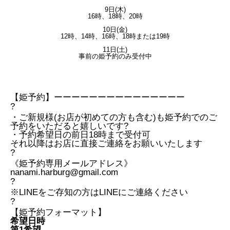
9日(木)
16時、18時、20時
10日(金)
12時、14時、16時、18時または19時
11日(土)
事前の姫予約のみ受付中
【姫予約】ーーーーーーーーーーーーーーー
?
・ご新規様(お店が初めての方も含む)も姫予約でのご
予約をいただると嬉しいです?
・予約希望日の前日18時まで受付可
それ以降はお店に直接ご連絡をお願いいたします
?
《姫予約専用メールアドレス》
nanami.harburg@gmail.com
?
※LINEをご存知の方はLINEにご連絡ください
?
【姫予約フォーマット】
希望日時
第1希望