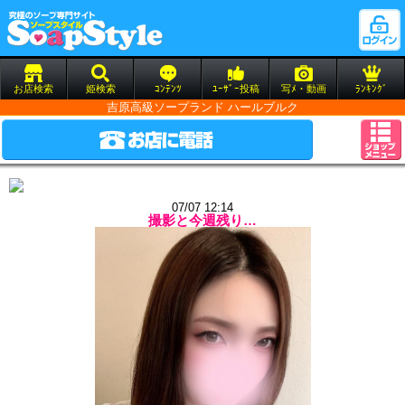
お店検索
姫検索
ｺﾝﾃﾝﾂ
ﾕｰｻﾞｰ投稿
写ﾒ・動画
ﾗﾝｷﾝｸﾞ
吉原高級ソープランド ハールブルク
07/07 12:14
撮影と今週残り…