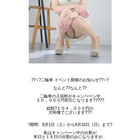
??♀?二輪車 イベント開催のお知らせ??♀?
なんと??なんと??
二輪車の入浴料がキャンペーン中
２０，０００円割引になります?????
総額?１０４，０００円の
大特価でございます???
?期間 8月1日（土）から8月16日（日）まで?
私はキャンペーン中の出勤が
本日と１６日の出勤のみになりますが、