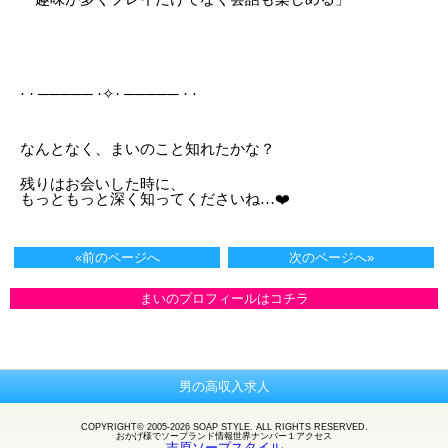
· · ───── ·✧· ───── · ·‬
なんとなく、まいのこと知れたかな？
残りはお会いした時に、
もっともっと深く知ってくださいね…❤️
«前のページへ
次のページへ»
まいのプロフィールはコチラ
男の高収入求人
COPYRIGHT© 2005-2026 SOAP STYLE. ALL RIGHTS RESERVED.
おかげ様で
ソープランド
情報世界ナンバー１アクセス
吉原ソープスタイル