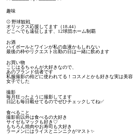
· · ───── ·✧· ───── · ·‬
趣味
⚾ 野球観戦
オリックス応援してます（18.44）
どこへでも遠征します、12球団ホーム制覇
お酒
ハイボールとワインが私の血液かもしれない
最後の枠やリクエスト出勤の日は一緒に飲めます
お買い物
こじはるちゃんが大好きなので、
あのブランド信者です
私服撮影の殆どに使われてる！コスメとかも好きな実は美容
女子でした︎︎
撮影
毎月狂ったように撮影してます
日記も毎日載せてるのでぜひチェックしてね✅
食べること
撮影前以外は食べるの大好き
サイゼもマックも好き♡
もちろん焼肉やお寿司も大好き
ラーメンにはライスとニンニクがマスト✨