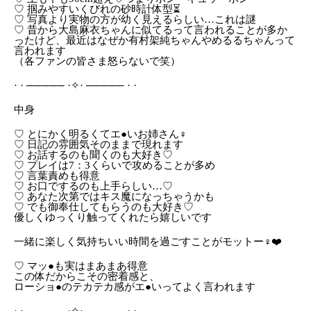
♡ 掴みやすいくびれの砂時計体型⏳
♡ 写真より実物の方が幼く見えるらしい…これは謎
♡ 昔から大島麻衣ちゃんに似てるって言われることが多か
ったけど、最近はなぜか有村架純ちゃんやめるるちゃんって
言われます
（各ファンの皆さま怒らないで笑）
· · ───── ·✧· ───── · ·‬
中身
♡ とにかく明るくてエ●いお姉さん‍♀️
♡ 日記の雰囲気そのままで現れます
♡ お話するのも聞くのも大好き♡
♡ プレイは7：3くらいで攻めることが多め
♡ 言葉責めも得意
♡ お口でするのも上手らしい…♡
♡ あなた次第ではキス魔になっちゃうかも
♡ でも御奉仕してもらうのも大好き♡
優しくゆっくり触ってくれたら嬉しいです
一緒に楽しく気持ちいい時間を過ごすことがモットー‍♀️❤️
♡ マッ●も実はまあまあ得意
この体だからこその密着感と、
ローショ●のテカテカ感がエ●いってよく言われます