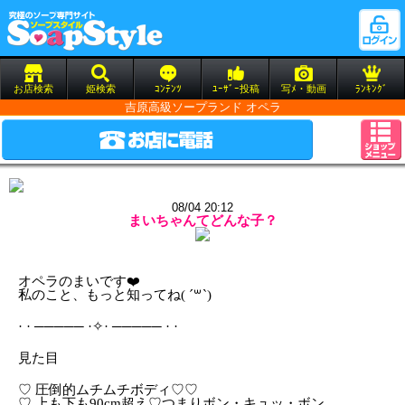
お店検索
姫検索
ｺﾝﾃﾝﾂ
ﾕｰｻﾞｰ投稿
写ﾒ・動画
ﾗﾝｷﾝｸﾞ
吉原高級ソープランド オペラ
08/04 20:12
まいちゃんてどんな子？
オペラのまいです❤️
私のこと、もっと知ってね( ´꒳`)
· · ───── ·✧· ───── · ·‬
見た目
♡ 圧倒的ムチムチボディ♡♡
♡ 上も下も90cm超え♡つまりボン・キュッ・ボン