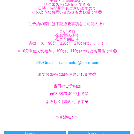
平日・土日関係なく
リクエストにお応えできる
日時・時間帯等もございますので
そのようなお問い合わせも大歓迎です😉
ご予約の際には下記必要事項をご明記の上✨
①お名前
②お電話番号
③ご予約日時
④コース（90分、120分、270分etc、、、）
※10分単位での追加、100分、110分etcなども可能です😊
💌✨Gmail saori.petra@gmail.com
までお気軽に💌をお願いします😊
当日のご予約は
☎️03-3873-4020まで😊
よろしくお願いします❤️
✨💄沙織💄✨