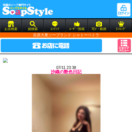
お店検索
姫検索
ｺﾝﾃﾝﾂ
ﾕｰｻﾞｰ投稿
写ﾒ・動画
ﾗﾝｷﾝｸﾞ
吉原大衆ソープランド シャトーペトラ
07/11 23:38
沙織の艶色日記