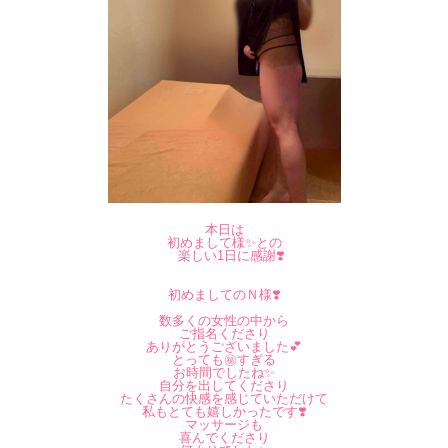
本日は
初めまして様✨
との
楽しい1日に感謝❣️
初めましてのＮ様❣️
数多くの女性の中から
ご指名くださり
ありがとうございました💕
とっても㊙️すぎる
お時間でしたね✨
自分を出してくださり
たくさんの快感を感じていただけて
私もとても嬉しかったです❣️
マッサージも
喜んでくださり