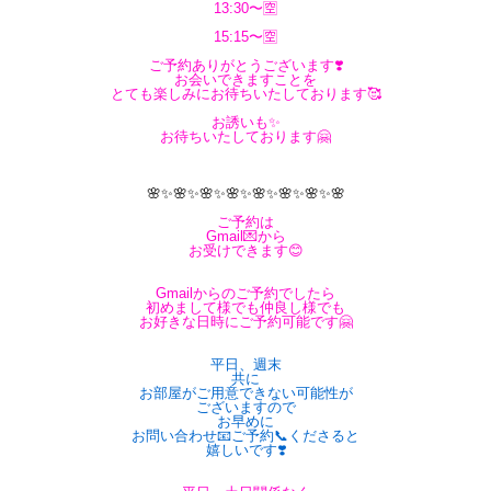
13:30〜🈳
15:15〜🈳
ご予約ありがとうございます❣️
お会いできますことを
とても楽しみにお待ちいたしております🥰
お誘いも✨
お待ちいたしております🤗
🌸✨🌸✨🌸✨🌸✨🌸✨🌸✨🌸✨🌸
ご予約は
Gmail💌から
お受けできます😊
Gmailからのご予約でしたら
初めまして様でも仲良し様でも
お好きな日時にご予約可能です🤗
平日、週末
共に
お部屋がご用意できない可能性が
ございますので
お早めに
お問い合わせ📧ご予約📞くださると
嬉しいです❣️