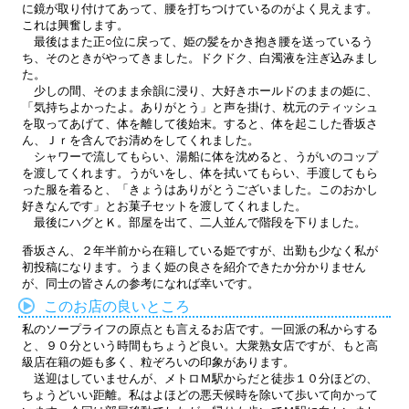
に鏡が取り付けてあって、腰を打ちつけているのがよく見えます。
これは興奮します。
最後はまた正○位に戻って、姫の髪をかき抱き腰を送っているう
ち、そのときがやってきました。ドクドク、白濁液を注ぎ込みまし
た。
少しの間、そのまま余韻に浸り、大好きホールドのままの姫に、
「気持ちよかったよ。ありがとう」と声を掛け、枕元のティッシュ
を取ってあげて、体を離して後始末。すると、体を起こした香坂さ
ん、Ｊｒを含んでお清めをしてくれました。
シャワーで流してもらい、湯船に体を沈めると、うがいのコップ
を渡してくれます。うがいをし、体を拭いてもらい、手渡してもら
った服を着ると、「きょうはありがとうございました。このおかし
好きなんです」とお菓子セットを渡してくれました。
最後にハグとＫ。部屋を出て、二人並んで階段を下りました。
香坂さん、２年半前から在籍している姫ですが、出勤も少なく私が
初投稿になります。うまく姫の良さを紹介できたか分かりません
が、同士の皆さんの参考になれば幸いです。
このお店の良いところ
私のソープライフの原点とも言えるお店です。一回派の私からする
と、９０分という時間もちょうど良い。大衆熟女店ですが、もと高
級店在籍の姫も多く、粒ぞろいの印象があります。
送迎はしていませんが、メトロＭ駅からだと徒歩１０分ほどの、
ちょうどいい距離。私はよほどの悪天候時を除いて歩いて向かって