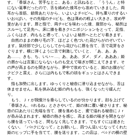
す。「香坂さん、苦手なとこ、ある」と訊ねると、「ううん」と特
にない返事だったので、舌を絡めた後耳から攻めていきました。両
耳から首筋、鎖骨あたりから、いよいよチ○ビへ。持ち重りのするい
いお○ぱい。その先端のチ○ビも、色は薄めの程よい大きさ。攻め甲
斐があります。唇と指で、両チ○ビを味わった後、腹部から、秘所は
スルーして足先へ。床に膝を着きク○ニポジションをとって、足指、
ふくらはぎ、内ももと遡って、いよいよ秘所へとたどり着きます。
自然のままの飾り毛の下、ほどよく色づいた花びらがのぞいてい
ます。鼠径部で少しじらしてから花びらに唇を当て、舌で花芽をさ
ぐります。横に弾くように舌で刺激していくと、「あ、あ、あ
あ……、きも、ち、いい～…、あ、ああ、ダメ、ダメ、あああ」姫
の唇からは言葉にならないものも交えて喘ぎが聞こえてきます。そ
の声が高まるのを聞きながら、夢中で攻めていると、姫のお腹がビ
クビクと震え、さらには内ももで私の頭をギュッとはさんできま
す。
指も加勢に出します。ゆっくりと秘壺に潜り込ませながら、舌は
休ませません。私を挟み込む姫の内ももも、強くなったり緩んだ
り。
もう、Ｊｒが我慢汁を垂らしているのが分かります。顔を上げて
「香坂さん、○れるね」とささやいて、姫の体に覆い被さります。秘
壺の口あたりに先端を当て、腰を進めると、蜜で溢れる秘壺にＪｒ
が呑み込まれます。秘壺の熱さを感じ、高まる姫の喘ぎを聞きなが
ら腰を送っていると、間もなく兆してきます。でもすぐには逝きた
くない。「バ○クになって」とお願いし、四つん這いになってくれた
姫のヒップに手を当てて、腰を送ります。この店は、ベ○ドの横の壁