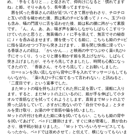
め。「手をくるりと…」と促されて、仰向けになると「慣れてます
ね」と姫。そりゃあもう、長年通ってますから。
唇を拭った香坂さんの顔が近づいてきて唇が合わさり、チロチロ
と互いの舌を確かめた後、唇は私のチ○ビを通ってＪｒへ。玉ブ○ロ
も含み、蟻の門渡りに舌を這わせた後、姫は私の腰に跨がって素股
です。「ん、ん、あ、あ」喘ぎ声を漏らしながらしばらくこすりつ
けていたかと思うと、無装備のＪｒに手を添えて、無言でその秘壺
にＪｒを呑み込ませます。腰を使ってくる姫に、こちらも姫のチ○ビ
に指を這わせつつ下から突き上げます。、眼を閉じ快感に浸ってい
る香坂さんの顔は、「かいかん…」と映画の中でつぶやく薬○丸ひ○
子にそっくり。うっとりと腰を動かす姫を見上げながら、しばらく
突き上げましたが、そろそろ兆してきましたし、時間も心配になっ
てきたので、「香坂さん、そろそろ流して」とお願いしました。
ロー○ョンを洗い流しながら背中に手を入れてマッサージもしても
らいながら、「薬○丸ひ○子に似てるって言われない」と訊ねると、
「二度目です」という返事でした。
またＭットの端を持ち上げてくれた所に足を置いて、湯船に入り
ます。すると、まだＭットの上にいるのに、姫が手を伸ばして小タ
オルで首筋などを拭ってくれようとします。直前までＭットの上で
滑った話をしていて、さすがに危ないので「自分でやるよ」とタオ
ルを受け取り、お湯の中で首筋や脇を拭いました。
Ｍットの片付けを終えた姫に体を拭いてもらい、こちらも姫の背中
を拭いてあげて、ベ○ドに腰掛けます。すぐに体が密着し、唇が合わ
さり、後半戦が始まりました。「Ｍットでいろいろサービスしても
らったから、ベ○ドでは攻めさせて」と伝えて、横になってもらいま