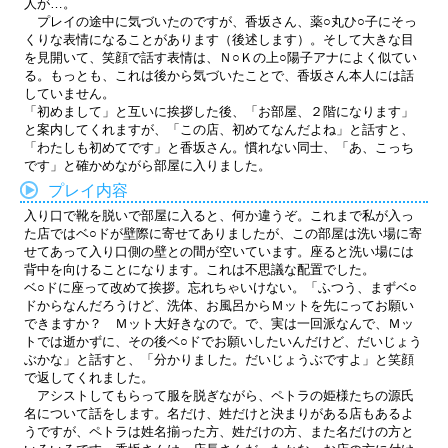
人が…。
プレイの途中に気づいたのですが、香坂さん、薬○丸ひ○子にそっ
くりな表情になることがあります（後述します）。そして大きな目
を見開いて、笑顔で話す表情は、Ｎ○Ｋの上○陽子アナによく似てい
る。もっとも、これは後から気づいたことで、香坂さん本人には話
していません。
「初めまして」と互いに挨拶した後、「お部屋、２階になります」
と案内してくれますが、「この店、初めてなんだよね」と話すと、
「わたしも初めてです」と香坂さん。慣れない同士、「あ、こっち
です」と確かめながら部屋に入りました。
プレイ内容
入り口で靴を脱いで部屋に入ると、何か違うぞ。これまで私が入っ
た店ではベ○ドが壁際に寄せてありましたが、この部屋は洗い場に寄
せてあって入り口側の壁との間が空いています。座ると洗い場には
背中を向けることになります。これは不思議な配置でした。
ベ○ドに座って改めて挨拶。忘れちゃいけない。「ふつう、まずベ○
ドからなんだろうけど、洗体、お風呂からＭットを先にってお願い
できますか？ Ｍット大好きなので。で、実は一回派なんで、Ｍッ
トでは逝かずに、その後ベ○ドでお願いしたいんだけど、だいじょう
ぶかな」と話すと、「分かりました。だいじょうぶですよ」と笑顔
で返してくれました。
アシストしてもらって服を脱ぎながら、ペトラの姫様たちの源氏
名について話をします。名だけ、姓だけと決まりがある店もあるよ
うですが、ペトラは姓名揃った方、姓だけの方、また名だけの方と