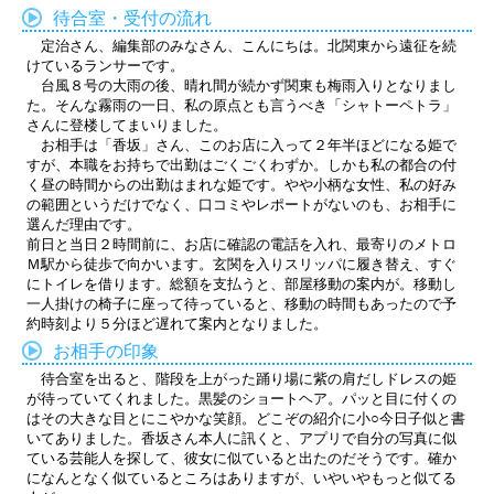
待合室・受付の流れ
定治さん、編集部のみなさん、こんにちは。北関東から遠征を続
けているランサーです。
台風８号の大雨の後、晴れ間が続かず関東も梅雨入りとなりまし
た。そんな霧雨の一日、私の原点とも言うべき「シャトーペトラ」
さんに登楼してまいりました。
お相手は「香坂」さん、このお店に入って２年半ほどになる姫で
すが、本職をお持ちで出勤はごくごくわずか。しかも私の都合の付
く昼の時間からの出勤はまれな姫です。やや小柄な女性、私の好み
の範囲というだけでなく、口コミやレポートがないのも、お相手に
選んだ理由です。
前日と当日２時間前に、お店に確認の電話を入れ、最寄りのメトロ
Ｍ駅から徒歩で向かいます。玄関を入りスリッパに履き替え、すぐ
にトイレを借ります。総額を支払うと、部屋移動の案内が。移動し
一人掛けの椅子に座って待っていると、移動の時間もあったので予
約時刻より５分ほど遅れて案内となりました。
お相手の印象
待合室を出ると、階段を上がった踊り場に紫の肩だしドレスの姫
が待っていてくれました。黒髪のショートヘア。パッと目に付くの
はその大きな目とにこやかな笑顔。どこぞの紹介に小○今日子似と書
いてありました。香坂さん本人に訊くと、アプリで自分の写真に似
ている芸能人を探して、彼女に似ていると出たのだそうです。確か
になんとなく似ているところはありますが、いやいやもっと似てる