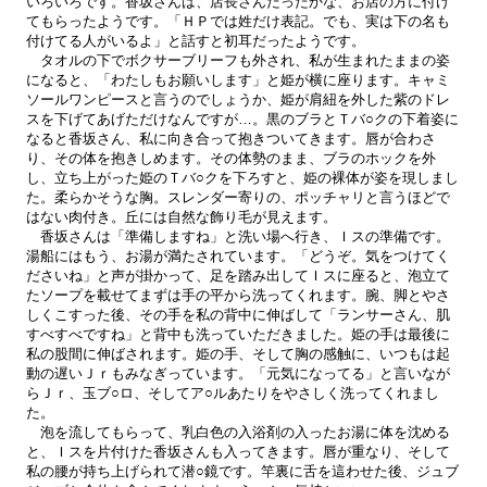
いろいろです。香坂さんは、店長さんだったかな、お店の方に付け
てもらったようです。「ＨＰでは姓だけ表記。でも、実は下の名も
付けてる人がいるよ」と話すと初耳だったようです。
タオルの下でボクサーブリーフも外され、私が生まれたままの姿
になると、「わたしもお願いします」と姫が横に座ります。キャミ
ソールワンピースと言うのでしょうか、姫が肩紐を外した紫のドレ
スを下げてあげただけなんですが…。黒のブラとＴバ○クの下着姿に
なると香坂さん、私に向き合って抱きついてきます。唇が合わさ
り、その体を抱きしめます。その体勢のまま、ブラのホックを外
し、立ち上がった姫のＴバ○クを下ろすと、姫の裸体が姿を現しまし
た。柔らかそうな胸。スレンダー寄りの、ポッチャリと言うほどで
はない肉付き。丘には自然な飾り毛が見えます。
香坂さんは「準備しますね」と洗い場へ行き、Ｉスの準備です。
湯船にはもう、お湯が満たされています。「どうぞ。気をつけてく
ださいね」と声が掛かって、足を踏み出してＩスに座ると、泡立て
たソープを載せてまずは手の平から洗ってくれます。腕、脚とやさ
しくこすった後、その手を私の背中に伸ばして「ランサーさん、肌
すべすべですね」と背中も洗っていただきました。姫の手は最後に
私の股間に伸ばされます。姫の手、そして胸の感触に、いつもは起
動の遅いＪｒもみなぎっています。「元気になってる」と言いなが
らＪｒ、玉ブ○ロ、そしてア○ルあたりをやさしく洗ってくれまし
た。
泡を流してもらって、乳白色の入浴剤の入ったお湯に体を沈める
と、Ｉスを片付けた香坂さんも入ってきます。唇が重なり、そして
私の腰が持ち上げられて潜○鏡です。竿裏に舌を這わせた後、ジュブ