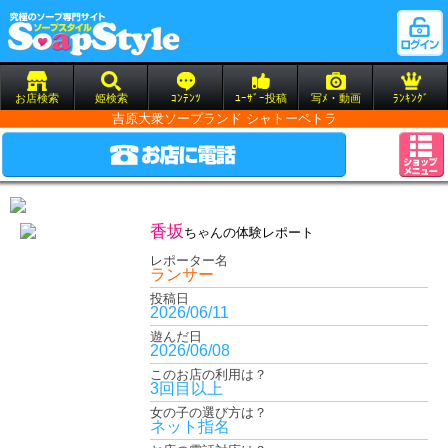
お店検索
姫検索
ｺﾝﾃﾝﾂ
ﾕｰｻﾞｰ投稿
写ﾒ・動画
ﾗﾝｷﾝｸﾞ
吉原大衆ソープランド シャトーペトラ
香坂
ちゃんの体験レポート
レポーター名
ランサー
投稿日
2026/06/11
遊んだ日
2026/06/08
このお店の利用は？
3回目以上
女の子の選び方は？
ネット指名