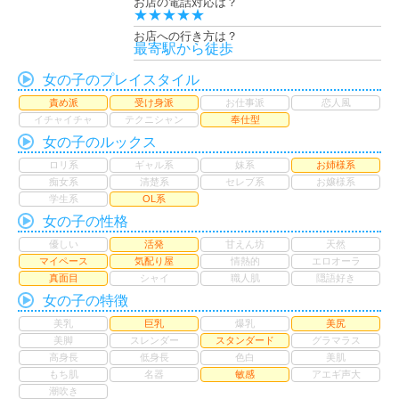
お店の電話対応は？
★★★★★
お店への行き方は？
最寄駅から徒歩
女の子のプレイスタイル
責め派
受け身派
お仕事派
恋人風
イチャイチャ
テクニシャン
奉仕型
女の子のルックス
ロリ系
ギャル系
妹系
お姉様系
痴女系
清楚系
セレブ系
お嬢様系
学生系
OL系
女の子の性格
優しい
活発
甘えん坊
天然
マイペース
気配り屋
情熱的
エロオーラ
真面目
シャイ
職人肌
隠語好き
女の子の特徴
美乳
巨乳
爆乳
美尻
美脚
スレンダー
スタンダード
グラマラス
高身長
低身長
色白
美肌
もち肌
名器
敏感
アエギ声大
潮吹き