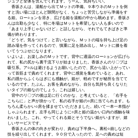
ジュブと全体を含んでくれます。うーん、気持ちいい。
香坂さんは、湯船から出てＭットの準備。９本ウネのＭットを倒
すと洗い場にほとんど隙間がなく、ちょっと苦労しながら準備をす
る姫。ロー○ョンを溶き、広げる姫を湯船の中から眺めます。香坂さ
んは出勤も少なく、特に冬場はＭットを希望しない人も多いので
「あまり上手じゃないけど」と話しながら、それでもてきぱきと準
備が終わります。
「どうぞ。気をつけて」と言いながら、Ｍットの端を持ち上げ足の
踏み場を作ってくれるので、慎重に足を踏み出し、Ｍットに膝を着
いてうつぶせになります。
いよいよ、お楽しみのＭットです。背中に適温のロー○ョンが広げら
れて、私の尻から裏千流下りが始まりました。香坂さんのリ〇プは
吸引系。ア○ルは避けるようお願いしたので、尻から這い上がってい
って首筋まで責めてくれます。背中に感覚を集めていると、あれ、
私の踵からふくらはぎにも感触が。姫が、軽めですが秘所を当てて
いるのです。たぶん。お客を責めながら、自分も気持ち良くなりた
いタイプの姫なのでしょう。これは嬉しい。
背中のリ〇プの後は足に行くのかな、と考えていると、「右手を
こちらに」と声が掛かって、私の右手が姫の○房に当てられます。も
ちろん柔らかい○房を揉ませていただきました。続いて一本一本指が
しゃぶられます。左手も同じように○房と姫の温かい口内の感触を味
わいました。これ、やってくれる姫とそうでない姫がいますが、嬉
しいサービスです。
香坂さんの体の向きが変わり、責めは下半身へ。裏松○崩しなどの
技を繰り出してくれます。９０分で入ったので、足への責めは短