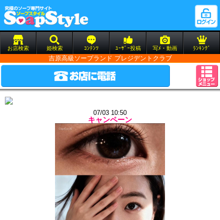
お店検索
姫検索
ｺﾝﾃﾝﾂ
ﾕｰｻﾞｰ投稿
写ﾒ・動画
ﾗﾝｷﾝｸﾞ
吉原高級ソープランド プレジデントクラブ
07/03 10:50
キャンペーン