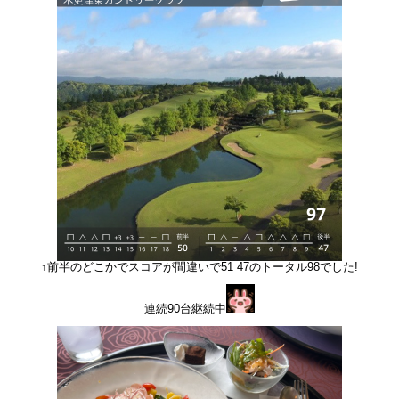
↑前半のどこかでスコアが間違いで51 47のトータル98でした!
連続90台継続中