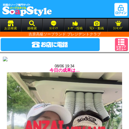
お店検索
姫検索
ｺﾝﾃﾝﾂ
ﾕｰｻﾞｰ投稿
写ﾒ・動画
ﾗﾝｷﾝｸﾞ
吉原高級ソープランド プレジデントクラブ
08/06 19:34
今日の成果は…