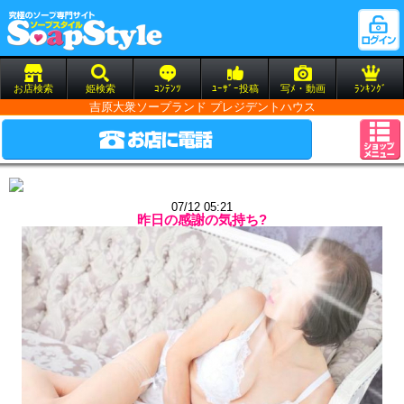
お店検索
姫検索
ｺﾝﾃﾝﾂ
ﾕｰｻﾞｰ投稿
写ﾒ・動画
ﾗﾝｷﾝｸﾞ
吉原大衆ソープランド プレジデントハウス
07/12 05:21
昨日の感謝の気持ち?