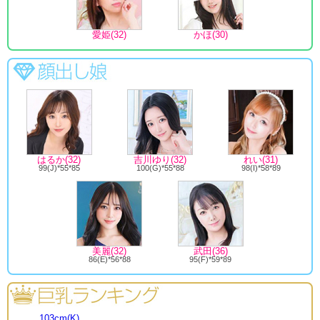
愛姫(32)
かほ(30)
はるか(32)
吉川ゆり(32)
れい(31)
99(J)*55*85
100(G)*55*88
98(I)*58*89
美麗(32)
武田(36)
86(E)*56*88
95(F)*59*89
103cm(K)