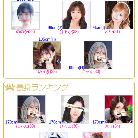
99cm(J)
98cm(I)
ののか(33)
はるか(32)
れい(31)
105cm(H)
99cm(H)
ゆうき(33)
にゃん(30)
170cm
170cm
170cm
にゃん(30)
ひろこ(36)
奈々(34)