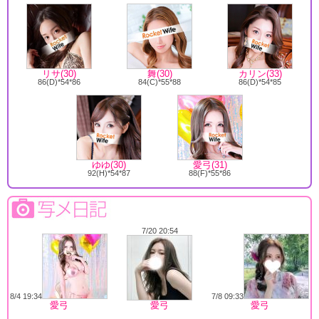
リサ(30)
舞(30)
カリン(33)
86(D)*54*86
84(C)*55*88
86(D)*54*85
ゆゆ(30)
愛弓(31)
92(H)*54*87
88(F)*55*86
7/20 20:54
8/4 19:34
7/8 09:33
愛弓
愛弓
愛弓