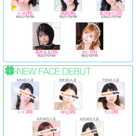
レオ(33)
武田(36)
吉川ゆり(32)
95(G)*54*86
95(F)*59*89
100(G)*55*88
花沢るる(33)
れい(31)
86(D)*54*88
98(I)*58*89
8月4日入店
8月3日入店
7月9日入店
いく(30)
ゆな(35)
うに(30)
6月30日入店
6月16日入店