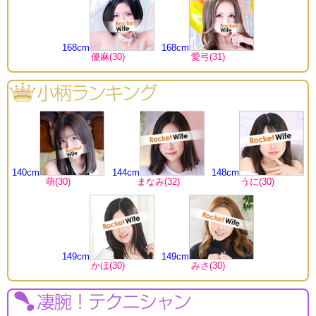
168cm
168cm
優麻(30)
愛弓(31)
140cm
144cm
148cm
萌(30)
まなみ(32)
うに(30)
149cm
149cm
かほ(30)
みさ(30)