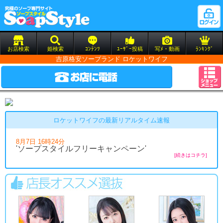
お店検索
姫検索
ｺﾝﾃﾝﾂ
ﾕｰｻﾞｰ投稿
写ﾒ・動画
ﾗﾝｷﾝｸﾞ
吉原格安ソープランド ロケットワイフ
ロケットワイフの最新リアルタイム速報
8月7日 16時24分
'ソープスタイルフリーキャンペーン'
[続きはコチラ]