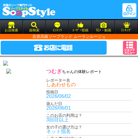
お店検索
姫検索
ｺﾝﾃﾝﾂ
ﾕｰｻﾞｰ投稿
写ﾒ・動画
ﾗﾝｷﾝｸﾞ
吉原高級ソープランド ムーランルージュ
つむぎ
ちゃんの体験レポート
レポーター名
しあわせもの
投稿日
2026/06/02
遊んだ日
2026/06/01
このお店の利用は？
3回目以上
女の子の選び方は？
ネット指名