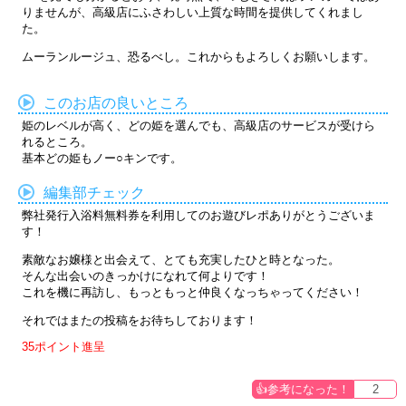
りませんが、高級店にふさわしい上質な時間を提供してくれまし
た。
ムーランルージュ、恐るべし。これからもよろしくお願いします。
このお店の良いところ
姫のレベルが高く、どの姫を選んでも、高級店のサービスが受けら
れるところ。
基本どの姫もノー○キンです。
編集部チェック
弊社発行入浴料無料券を利用してのお遊びレポありがとうございま
す！
素敵なお嬢様と出会えて、とても充実したひと時となった。
そんな出会いのきっかけになれて何よりです！
これを機に再訪し、もっともっと仲良くなっちゃってください！
それではまたの投稿をお待ちしております！
35ポイント進呈
2