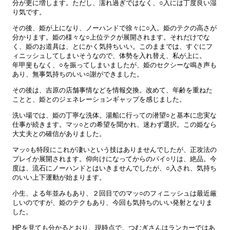
分が更に増します。ただし、濡れ過ぎではなく、○入には丁度良い湿
り気です。
その後、姫が上になり、ノーハンドで徐々に○入。姫のテクの高さが
分かります。姫の様々な○上位テクが展開されます。それだけでな
く、姫のお道具は、とにかく気持ちいい。このままでは、すぐにフ
ィニッシュしてしまいそうなので、体勢を入れ替え、私が上に。
年甲斐もなく、○を振ってしまいましたが、姫のセクシーな鳴き声も
あり、無事気持ちのいい○謝ができました。
その後は、吉原の店舗事情などを情報交換。改めて、年齢を重ねた
ことと、姫とのジェネレーションギャップを感じました。
洗い場では、姫の丁寧な洗体。湯船に行っての潜望○と基本に忠実な
仕事が続きます。マッ○との希望を聞かれ、迷わず選択。この姫なら
大丈夫との確信がありました。
マッ○も特段にこれが凄いという技はありませんでしたが、正攻法の
プレイか展開されます。仰向けになってからのパイ○リは、絶品。今
度は、流石にノーハンドとはいきませんでしたが、○入され、気持ち
のいい上下運動が始まります。
小生、よる年並みもあり、２回目でのマッ○のフィニッシュは最近厳
しいのですが、姫のテクもあり、今回も気持ちのいい発射となりま
した。
HPを見ても分かるとおり、現時点で、つむぎさんはランカーではあ