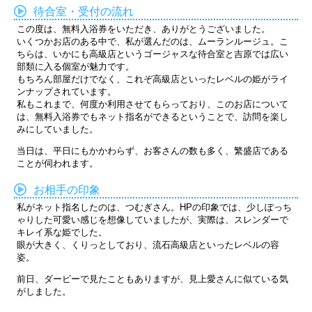
待合室・受付の流れ
この度は、無料入浴券をいただき、ありがとうございました。
いくつかお店のある中で、私が選んだのは、ムーランルージュ。こ
ちらは、いかにも高級店というゴージャスな待合室と吉原では広い
部類に入る個室が魅力です。
もちろん部屋だけでなく、これぞ高級店といったレベルの姫がライ
ンナップされています。
私もこれまで、何度か利用させてもらっており、このお店について
は、無料入浴券でもネット指名ができるということで、訪問を楽し
みにしていました。
当日は、平日にもかかわらず、お客さんの数も多く、繁盛店である
ことが伺われます。
お相手の印象
私がネット指名したのは、つむぎさん。HPの印象では、少しぽっち
ゃりした可愛い感じを想像していましたが、実際は、スレンダーで
キレイ系な姫でした。
眼が大きく、くりっとしており、流石高級店といったレベルの容
姿。
前日、ダービーで見たこともありますが、見上愛さんに似ている気
がしました。