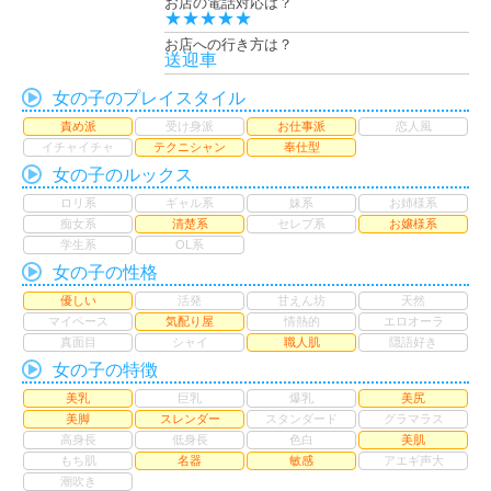
お店の電話対応は？
★★★★★
お店への行き方は？
送迎車
女の子のプレイスタイル
責め派
受け身派
お仕事派
恋人風
イチャイチャ
テクニシャン
奉仕型
女の子のルックス
ロリ系
ギャル系
妹系
お姉様系
痴女系
清楚系
セレブ系
お嬢様系
学生系
OL系
女の子の性格
優しい
活発
甘えん坊
天然
マイペース
気配り屋
情熱的
エロオーラ
真面目
シャイ
職人肌
隠語好き
女の子の特徴
美乳
巨乳
爆乳
美尻
美脚
スレンダー
スタンダード
グラマラス
高身長
低身長
色白
美肌
もち肌
名器
敏感
アエギ声大
潮吹き