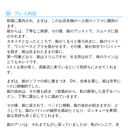
プレイ内容
部屋に案内され、まずは、このお店名物の一人掛けソファに腰掛け
ます。
姫からは、丁寧なご挨拶。その後、姫のアシストで、スムーズに脱
がされます。
タオイチとなったところで、姫がくるりと後ろ向きに。姫のリード
で、ワンピースとブラを脱がせます。その後、姫が自分でパン○ィー
を脱ぎ、姫は生まれたままの姿に。
第一印象どおり、姫はスリムですが、出る所は出て、体のラインは
とてもキレイです。
○ストも形が良く、高級店に来ているという気持ちにさせてくれま
す。
まずは、姫がソファの前に膝まづき、DＫ。全体を通じ、姫は非常に
○スに積極的でした。
姫の攻めは、その後も続き、○首舐めから、私の膨張した息子をパッ
クン。丁寧に愛おしそうに舐めていきます。
その後、姫に促されて、ベ〇ドに移動。姫の攻めが続きますが、ど
うしても、姫のパイ○ンの秘所を舐めたくなり、ロッキューを希望。
姫も気持ち良く応じてくれます。
姫のアソ○は、それまでも少し湿っていましたが、私の○ンニで、水