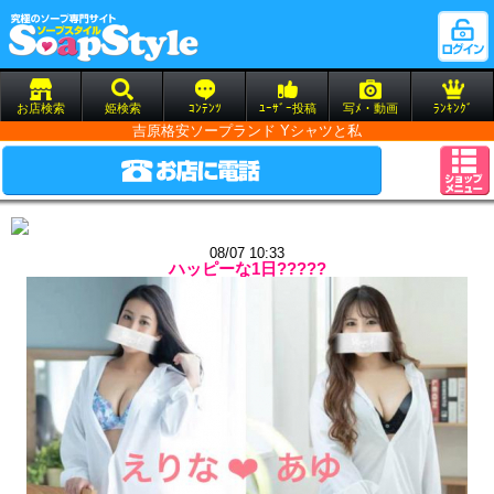
お店検索
姫検索
ｺﾝﾃﾝﾂ
ﾕｰｻﾞｰ投稿
写ﾒ・動画
ﾗﾝｷﾝｸﾞ
吉原格安ソープランド Yシャツと私
08/07 10:33
ハッピーな1日?????