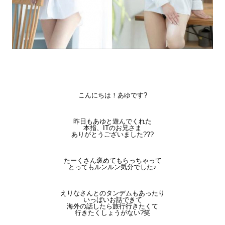
こんにちは！あゆです?
昨日もあゆと遊んでくれた
本指、ITのお兄さま
ありがとうございました???
たーくさん褒めてもらっちゃって
とってもルンルン気分でした♪
えりなさんとのタンデムもあったり
いっぱいお話できて
海外の話したら旅行行きたくて
行きたくしょうがない?笑