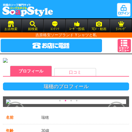
お店検索
姫検索
ｺﾝﾃﾝﾂ
ﾕｰｻﾞｰ投稿
写ﾒ・動画
ﾗﾝｷﾝｸﾞ
吉原格安ソープランド Yシャツと私
プロフィール
口コミ
瑞穂のプロフィール
名前
瑞穂
年齢
30歳