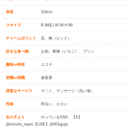
身長
154cm
３サイズ
B.88(E) W.58 H.89
チャームポイント
目、胸（ピンク）
好きな食べ物
お肉、果物（いちご）、プリン
趣味or特技
エステ
前職or現職
接客業
得意なサービス
マ〇ト、マッサージ（洗い場）
性格
明るい、エロい
女の子より
やっているSNS 【X】
@mizuho_repos【LINE】@901qjupz