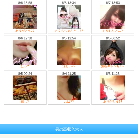
8/8 13:58
8/8 13:34
8/7 13:53
ありがとう??
さくらちゃんと…??
じりじりと…?
8/6 12:38
8/5 12:54
8/5 00:52
ほっ?
涼しい??
無断キャンセル?
8/5 00:24
8/4 11:25
8/3 11:26
嬉し?
おは??
ありがとう??
男の高収入求人