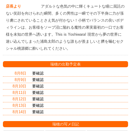
店長より
アダルトな色気の中に輝くキュートな瞳に屈託の
ない笑顔を向けられた瞬間、多くの男性は一瞬でその下半身に力が漲
り虜にされていることさえ気が付かない！小柄でバランスの良いボデ
ィラインは、お客様をソープ沼に陥れる魔性の果実最初の一口でお客
様を未知の世界へ誘います。This is Yoshiwara! 現世から夢の世界に
迷い込んでしまった浦島太郎のような誰もが羨ましいと臍を噛むセク
シャル桃源郷に酔いしれてください。
瑞穂の出勤予定表
8月8日
要確認
8月9日
要確認
8月10日
要確認
8月11日
要確認
8月12日
要確認
8月13日
要確認
8月14日
要確認
瑞穂の写メ日記