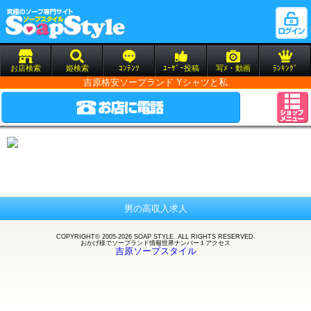
お店検索
姫検索
ｺﾝﾃﾝﾂ
ﾕｰｻﾞｰ投稿
写ﾒ・動画
ﾗﾝｷﾝｸﾞ
吉原格安ソープランド Yシャツと私
男の高収入求人
COPYRIGHT© 2005-2026 SOAP STYLE. ALL RIGHTS RESERVED.
おかげ様で
ソープランド
情報世界ナンバー１アクセス
吉原ソープスタイル