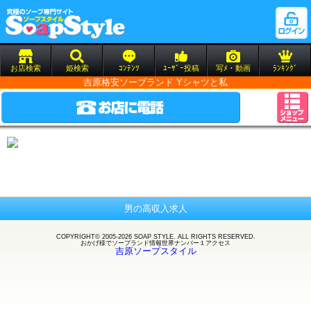
お店検索
姫検索
ｺﾝﾃﾝﾂ
ﾕｰｻﾞｰ投稿
写ﾒ・動画
ﾗﾝｷﾝｸﾞ
吉原格安ソープランド Yシャツと私
男の高収入求人
COPYRIGHT© 2005-2026 SOAP STYLE. ALL RIGHTS RESERVED.
おかげ様で
ソープランド
情報世界ナンバー１アクセス
吉原ソープスタイル