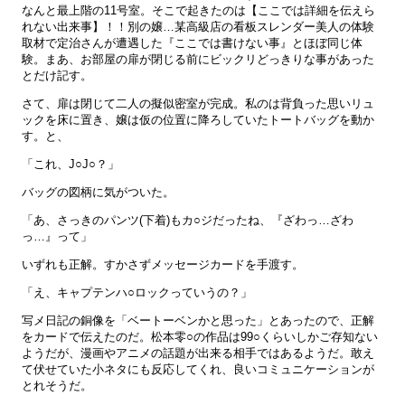
なんと最上階の11号室。そこで起きたのは【ここでは詳細を伝えら
れない出来事】！！別の嬢…某高級店の看板スレンダー美人の体験
取材で定治さんが遭遇した『ここでは書けない事』とほぼ同じ体
験。まあ、お部屋の扉が閉じる前にビックリどっきりな事があった
とだけ記す。
さて、扉は閉じて二人の擬似密室が完成。私のは背負った思いリュ
ックを床に置き、嬢は仮の位置に降ろしていたトートバッグを動か
す。と、
「これ、J○J○？」
バッグの図柄に気がついた。
「あ、さっきのパンツ(下着)もカ○ジだったね、『ざわっ…ざわ
っ…』って」
いずれも正解。すかさずメッセージカードを手渡す。
「え、キャプテンハ○ロックっていうの？」
写メ日記の銅像を「ベートーベンかと思った」とあったので、正解
をカードで伝えたのだ。松本零○の作品は99○くらいしかご存知ない
ようだが、漫画やアニメの話題が出来る相手ではあるようだ。敢え
て伏せていた小ネタにも反応してくれ、良いコミュニケーションが
とれそうだ。