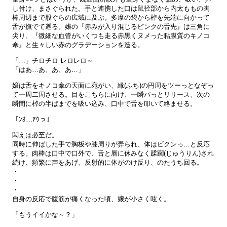
し付け、まさぐられた。手と連携した口は鼠径部から内太ももの肉
棒周辺まで股ぐらの広域に及ぶ。多摩の袋から棹を先端に向かって
舌が撫でて遡る。嬢の『赤みが入り混じるピンクの舌先』は三角に
尖り、『微細な血管がいくつも走る赤黒くヌメった粘膜質のキノコ
傘』と生々しい赤のグラデーションを造る。
「…」チロチロ レロレロ～
「はあ…あ、あ、あ…」
嬢は舌をキノコ傘の天面に宛がい、縁(ふち)の円周をツーっとなぞっ
て一周二周させる。目をこちらに向け、一瞬パっとリリース、次の
瞬間に棹の半ばまでを吸い込み、口中で舌を叩いて絡ませる。
「ﾝｵ…ｱｳっ」
悶えは必至だ。
同時に伸ばした手で胸板や膝周りが弄られ、体はビクンっ…と反応
する。肉棒は口中で口外で、舌と唇に休みなく蹂躙(じゅうりん)され
続け、頻繁に声をあげ、反射的に体がのけ反り、のたうち回る。
・
・
・
自身の反応で腹筋が痛くなった頃、嬢が小さく呟く。
「もうイイかな～？」