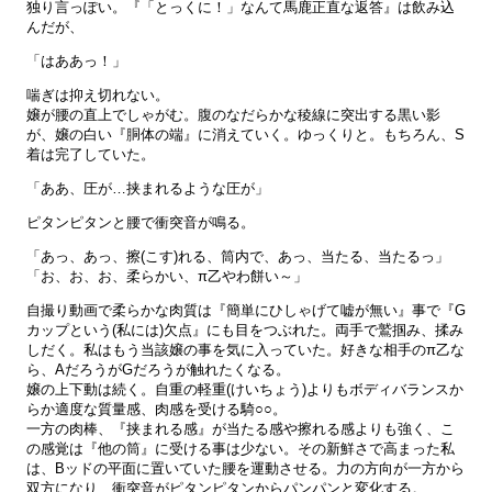
独り言っぽい。『「とっくに！」なんて馬鹿正直な返答』は飲み込
んだが、
「はああっ！」
喘ぎは抑え切れない。
嬢が腰の直上でしゃがむ。腹のなだらかな稜線に突出する黒い影
が、嬢の白い『胴体の端』に消えていく。ゆっくりと。もちろん、S
着は完了していた。
「ああ、圧が…挟まれるような圧が」
ピタンピタンと腰で衝突音が鳴る。
「あっ、あっ、擦(こす)れる、筒内で、あっ、当たる、当たるっ」
「お、お、お、柔らかい、π乙やわ餅い～」
自撮り動画で柔らかな肉質は『簡単にひしゃげて嘘が無い』事で『G
カップという(私には)欠点』にも目をつぶれた。両手で鷲掴み、揉み
しだく。私はもう当該嬢の事を気に入っていた。好きな相手のπ乙な
ら、AだろうがGだろうが触れたくなる。
嬢の上下動は続く。自重の軽重(けいちょう)よりもボディバランスか
らか適度な質量感、肉感を受ける騎○○。
一方の肉棒、『挟まれる感』が当たる感や擦れる感よりも強く、こ
の感覚は『他の筒』に受ける事は少ない。その新鮮さで高まった私
は、Bッドの平面に置いていた腰を運動させる。力の方向が一方から
双方になり、衝突音がピタンピタンからパンパンと変化する。