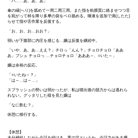
「ハ……あ、あ、あ」
傘の縁(へり)を舐めて一周二周三周。また指を粘膜質に絡ませつつ舌
を宛がって棹を降り多摩の袋をベロ舐める。唾液を追加で滴(したた)
らせて指や舌作業を反復する。
「お、お、お…おお？」
弱いが下腹部に内圧を感じる…嬢は反復を継続中。
「いや、あ、あ…ええ？」チロっ「んん？」チョロチョロ「ああ
あ」プシュ チョロっ …チョロチョロ「あああ～、○いた～」
嬢は余裕の反応。
「○いたね～？」
「は～…は～…」
スプラッシュの勢いは弱かったが、私は噴出後の脱力からは逃れら
れない。グッタリした様を見た嬢は
「なに飲む？」
休憩に移行する。
【休憩】
水分補給しながら会話を続ける。案の定というか、会話力がある嬢