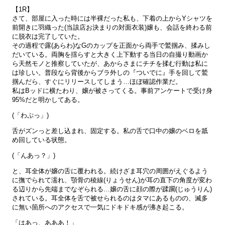
【1R】
さて、部屋に入った時には半裸だった私も、下着の上からYシャツを
前開きに羽織った(当該店お決まりの対面衣装)嬢も、会話を終わる前
に脱衣は完了していた。
その過程で露(あらわ)なGのカップを正面から両手で鷲掴み、揉みし
だいている。両胸を揺らすと大きく上下動する当日の自撮り動画か
ら天然モノと推察していたが、あからさまにチチを揉む行動は私に
は珍しい。普段なら背後からブラ外しの『ついでに』手を回して鷲
掴んだら、すぐにリリースしてしまう…ほぼ確認作業だ。
私はBッドに横たわり、嬢が被さってくる。事前アンケートで受け身
95%だと明かしてある。
(「わぷっ」)
舌がズンっと差し込まれ、固定する。私の舌で口中の嬢のベロを舐
め回している状態。
(「んあっ？」)
と、耳全体が嬢の舌に覆われる。続けざま耳穴の周囲がえぐるよう
に撫でられて濡れ、顎骨の稜線(りょうせん)が耳の直下の角度が変わ
る辺りから先端までなぞられる…嬢の舌に顔の際が蹂躙(じゅうりん)
されている。耳全体を舌で被せられるのはタマにあるものの、滅多
に無い箇所へのアクセスで一気にドキドキ感が沸き起こる。
「はあっ、あああ！」