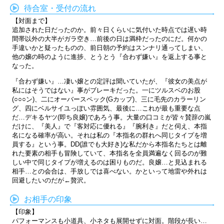
待合室・受付の流れ
【対面まで】
追加された日だったのか。前々日くらいに気付いた時点では遅い時
間帯以外の大半がガラ空き…前後の日は満枠だったのにだ。何かの
手違いかと疑ったものの、前日朝の予約はスンナリ通ってしまい、
他の嬢の時のように進捗、とうとう『合わず嫌い』を返上する事と
なった。
『合わず嫌い』…凄い嬢との定評は聞いていたが、『彼女の美点が
私にはそうではない』事がブレーキだった。一にツルスベのお股
(○○○ン)、二にオーバースペック(Gカップ)、三に毛先のカラーリン
グ、四にベルサイユっぽい雰囲気、最後に…これが最も重要な点
だ…デキるヤツ(即ち良嬢)であろう事。大量の口コミが皆々賛辞の嵐
だけに、『美人』で『客対応に優れる』『腕利き』だと伺え、本指
名になる確率が高い。それは私の『本指名の群れへ同じタイプを増
員する』という事。DD(誰でも大好き)な私だから本指名たちとは離
れた要素の相手も冒険していて、本指名を全員満遍なく回るのが難
しい中で同じタイプが増えるのは困りものだ。良嬢…と見込まれる
相手…との会合は、手放しでは喜べない。かといって地雷や外れは
回避したいのだが←贅沢。
お相手の印象
【印象】
パフォーマンスも小道具、小ネタも展開せずに対面。階段が長い…