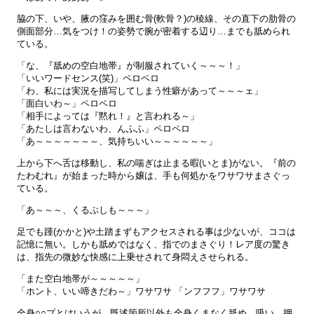
脇の下、いや、腋の窪みを囲む骨(軟骨？)の稜線、その直下の肋骨の
側面部分…気をつけ！の姿勢で腕が密着する辺り…までも舐められ
ている。
「な、『舐めの空白地帯』が制服されていく～～～！」
「いいワードセンス(笑)」ペロペロ
「わ、私には実況を描写してしまう性癖があって～～～ェ」
「面白いわ～」ペロペロ
「相手によっては『黙れ！』と言われる～」
「あたしは言わないわ、んふふ」ペロペロ
「あ～～～～～～～、気持ちいい～～～～～～」
上から下へ舌は移動し、私の喘ぎは止まる暇(いとま)がない。『前の
たわむれ』が始まった時から嬢は、手も何処かをワサワサまさぐっ
ている。
「あ～～～、くるぶしも～～～」
足でも踵(かかと)や土踏まずもアクセスされる事は少ないが、ココは
記憶に無い。しかも舐めではなく、指でのまさぐり！レア度の驚き
は、指先の微妙な快感に上乗せされて身悶えさせられる。
「また空白地帯が～～～～～」
「ホント、いい啼きだわ～」ワサワサ 「ンフフフ」ワサワサ
全身○○プとはいうが、既述箇所以外も全身くまなく舐め、吸い、押