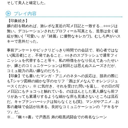
そして美人と確定した。
プレイ内容
【印象続き】
嬢の顔を眺めれば、旅レポな直近の写メ日記と一致する…○○○ジは
無い。デコレーションされたプロフィール写真とも、造形は全く破
綻が無い(『可愛い』が『綺麗』に優勢なキレカワ)。むしろ声がハス
キーで意外だった。
事前アンケートやビックリどっきり時間での会話で、初心者ではな
い(風活者)こと、不発であること、○○きのスプラッシュで通常フィ
ニッシュを代替すること等々、私の特徴をかなり伝えてあったせい
か、嬢とのコミュニケーションは初回とは思えぬスムーズさだが、
コミュ能力の高い嬢なのだろう。
【印象】でも書いたマンガ・アニメのネタへの反応は、脱衣の際に
もTシャツ図柄の細かな字のセリフ「酒はダメなんで オレンジジュ
ースください」※ に気付き、それを受けた問いを返し、その日の写
メ日記にもチョコっと触れている。のほほんとした素人嬢なら前フ
リがあっても素通りするような細かな所も見逃さないところは流石
だ。キャプテンハー○ックは知らなくとも(笑)、マンガやアニメ…お
客の趣味で会話が出来る。良好なコミュニケーションの『デキるヤ
ツ』だ。
※…『幽々○書』で戸愚呂 弟の暗黒武闘会での有名なシーン