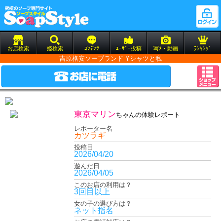
お店検索
姫検索
ｺﾝﾃﾝﾂ
ﾕｰｻﾞｰ投稿
写ﾒ・動画
ﾗﾝｷﾝｸﾞ
吉原格安ソープランド Yシャツと私
東京マリン
ちゃんの体験レポート
レポーター名
カツラギ
投稿日
2026/04/20
遊んだ日
2026/04/05
このお店の利用は？
3回目以上
女の子の選び方は？
ネット指名