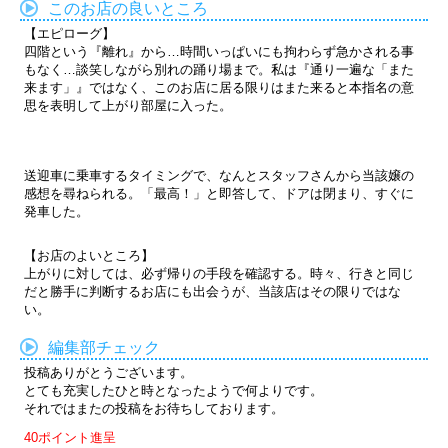
このお店の良いところ
【エピローグ】
四階という『離れ』から…時間いっぱいにも拘わらず急かされる事
もなく…談笑しながら別れの踊り場まで。私は『通り一遍な「また
来ます」』ではなく、このお店に居る限りはまた来ると本指名の意
思を表明して上がり部屋に入った。
送迎車に乗車するタイミングで、なんとスタッフさんから当該嬢の
感想を尋ねられる。「最高！」と即答して、ドアは閉まり、すぐに
発車した。
【お店のよいところ】
上がりに対しては、必ず帰りの手段を確認する。時々、行きと同じ
だと勝手に判断するお店にも出会うが、当該店はその限りではな
い。
編集部チェック
投稿ありがとうございます。
とても充実したひと時となったようで何よりです。
それではまたの投稿をお待ちしております。
40ポイント進呈