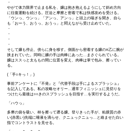
・
やがて体力限界で止まる私を、嬢は抱き抱えるようにして斜め方向
に往復運動を続ける。圧迫と摩擦と密着で私は快感攻めを受ける。
「ウンっ、ウンっ」「アンっ、アンっ」と頭上の喘ぎを聞き、自ら
も「おーう、おうっ、おうっ」と悶えながら受け止めていた。
・
・
・
・
そして嬢も停止、傍らに身を移す。側面から密着する嬢のπ乙に腕が
挟まれていた。同時に嬢の手は肉棒にあった…まさぐられている。
嬢はススっと太ももの間に位置を変え、肉棒は掌で包み、擦ってい
る。
(「手○キっ！」)
事前アンケートに『不発』と『代替手段は手によるスプラッシュ』
を記入してある。私の攻略セオリー…通常フィニッシュに見切りを
つけたら最後は○○きのスプラッシュを目指す…を実行するようだ。
「ハウっ」
多摩の袋を吸い、棹を擦って遡る嬢。登りきった手が、粘膜質の赤
い(赤黒い)先端に唾液を滴らせ、クニュっクニュっ…と絡ませた白い
指でコントラストを見せる。