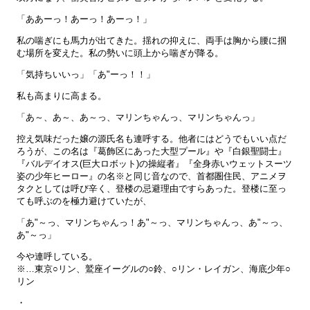
「ああーっ！あーっ！あーっ！」
私の喘ぎにも馬力が出てきた。揺れの抑えに、両手は胸から腰に掴
む場所を変えた。私の勢いに頭上から喘ぎが降る。
「気持ちいいっ」「あ"ーっ！！」
私も高まりに高まる。
「あ～、あ～、あ～っ、マリンちゃんっ、マリンちゃんっ」
控え気味だった嬢の源氏名も連呼する。他者にはどうでもいい点だ
ろうが、この名は『葛飾区にあった大型プール』や『白銀聖闘士』
『バルデイオス(巨大ロボット)の操縦者』『全身赤いウェットスーツ
姿の少年ヒーロー』の名※と同じ音なので、首都圏住民、アニメヲ
タクとしては呼び辛く、登楼の忌避理由ですらあった。登楼に至っ
ても呼ぶのを極力避けていたが、
「あ"～っ、マリンちゃんっ！あ"～っ、マリンちゃんっ、あ"～っ、
あ"～っ」
今や連呼している。
※…東京○リン、鷲座イーグルの○鈴、○リン・レイガン、海底少年○
リン
・