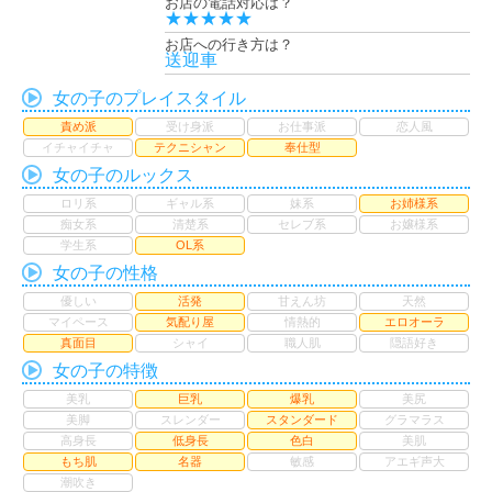
お店の電話対応は？
★★★★★
お店への行き方は？
送迎車
女の子のプレイスタイル
責め派
受け身派
お仕事派
恋人風
イチャイチャ
テクニシャン
奉仕型
女の子のルックス
ロリ系
ギャル系
妹系
お姉様系
痴女系
清楚系
セレブ系
お嬢様系
学生系
OL系
女の子の性格
優しい
活発
甘えん坊
天然
マイペース
気配り屋
情熱的
エロオーラ
真面目
シャイ
職人肌
隠語好き
女の子の特徴
美乳
巨乳
爆乳
美尻
美脚
スレンダー
スタンダード
グラマラス
高身長
低身長
色白
美肌
もち肌
名器
敏感
アエギ声大
潮吹き