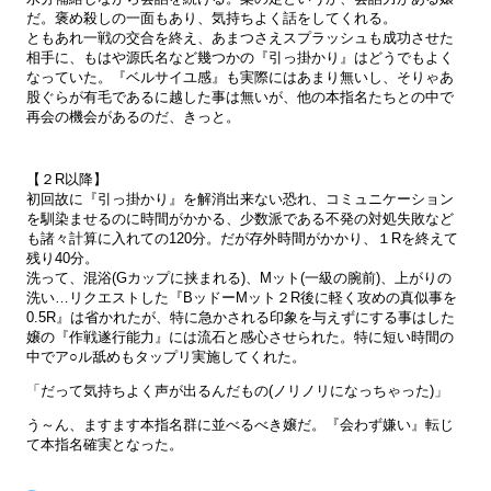
だ。褒め殺しの一面もあり、気持ちよく話をしてくれる。
ともあれ一戦の交合を終え、あまつさえスプラッシュも成功させた
相手に、もはや源氏名など幾つかの『引っ掛かり』はどうでもよく
なっていた。『ベルサイユ感』も実際にはあまり無いし、そりゃあ
股ぐらが有毛であるに越した事は無いが、他の本指名たちとの中で
再会の機会があるのだ、きっと。
【２R以降】
初回故に『引っ掛かり』を解消出来ない恐れ、コミュニケーション
を馴染ませるのに時間がかかる、少数派である不発の対処失敗など
も諸々計算に入れての120分。だが存外時間がかかり、１Rを終えて
残り40分。
洗って、混浴(Gカップに挟まれる)、Mット(一級の腕前)、上がりの
洗い…リクエストした『BッドーMット２R後に軽く攻めの真似事を
0.5R』は省かれたが、特に急かされる印象を与えずにする事はした
嬢の『作戦遂行能力』には流石と感心させられた。特に短い時間の
中でア○ル舐めもタップリ実施してくれた。
「だって気持ちよく声が出るんだもの(ノリノリになっちゃった)」
う～ん、ますます本指名群に並べるべき嬢だ。『会わず嫌い』転じ
て本指名確実となった。