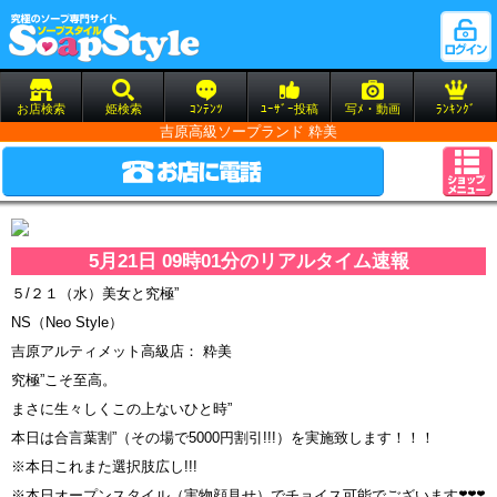
お店検索
姫検索
ｺﾝﾃﾝﾂ
ﾕｰｻﾞｰ投稿
写ﾒ・動画
ﾗﾝｷﾝｸﾞ
吉原高級ソープランド 粋美
5月21日 09時01分のリアルタイム速報
５/２１（水）美女と究極”
NS（Neo Style）
吉原アルティメット高級店： 粋美
究極”こそ至高。
まさに生々しくこの上ないひと時”
本日は合言葉割”（その場で5000円割引!!!）を実施致します！！！
※本日これまた選択肢広し!!!
※本日オープンスタイル（実物顔見せ）でチョイス可能でございます❣️❣️❣️