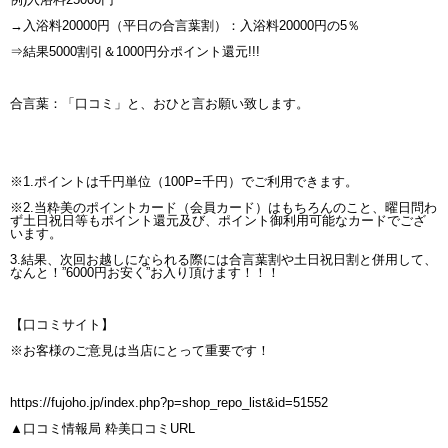
→入浴料20000円（平日の合言葉割）：入浴料20000円の5％
⇒結果5000割引＆1000円分ポイント還元!!!
合言葉：「口コミ」と、おひと言お願い致します。
※1.ポイントは千円単位（100P=千円）でご利用できます。
※2.当粋美のポイントカード（会員カード）はもちろんのこと、曜日問わ
ず土日祝日等もポイント還元及び、ポイント御利用可能なカードでござ
います。
3.結果、次回お越しになられる際には合言葉割や土日祝日割と併用して、
なんと！”6000円お安く”お入り頂けます！！！
【口コミサイト】
※お客様のご意見は当店にとって重要です！
https://fujoho.jp/index.php?p=shop_repo_list&id=51552
▲口コミ情報局 粋美口コミURL