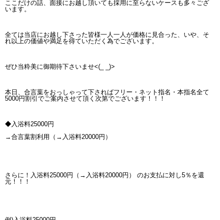
ここだけの話、面接にお越し頂いても採用に至らないケースも多々ござ
います。
全ては当店にお越し下さった皆様一人一人が価格に見合った、いや、そ
れ以上の価値や満足を得ていただく為でございます。
ぜひ当粋美に御期待下さいませ<(_ _)>
本日、合言葉をおっしゃって下さればフリー・ネット指名・本指名全て
5000円割引でご案内させて頂く次第でございます！！！
◆入浴料25000円
→合言葉割利用（→入浴料20000円）
さらに！入浴料25000円（→入浴料20000円） のお支払に対し5％を還
元！！！
例)入浴料25000円