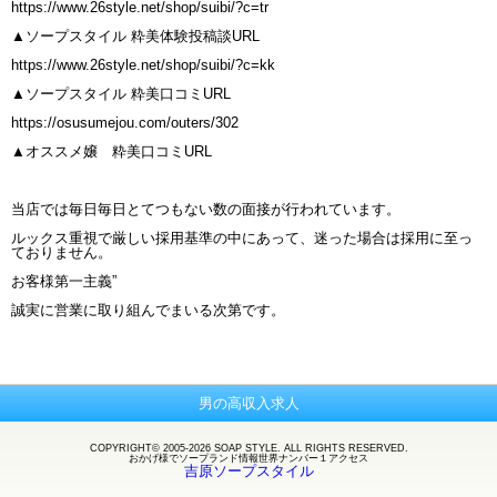
https://www.26style.net/shop/suibi/?c=tr
▲ソープスタイル 粋美体験投稿談URL
https://www.26style.net/shop/suibi/?c=kk
▲ソープスタイル 粋美口コミURL
https://osusumejou.com/outers/302
▲オススメ嬢 粋美口コミURL
当店では毎日毎日とてつもない数の面接が行われています。
ルックス重視で厳しい採用基準の中にあって、迷った場合は採用に至っ
ておりません。
お客様第一主義”
誠実に営業に取り組んでまいる次第です。
男の高収入求人
COPYRIGHT© 2005-2026 SOAP STYLE. ALL RIGHTS RESERVED.
おかげ様で
ソープランド
情報世界ナンバー１アクセス
吉原ソープスタイル