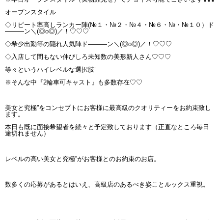
オープンスタイル
◇リピート率高しランカー陣(№１・№２・№４・№６・№・№１０）ド
―――ン＼(◎o◎)／！♡♡♡
◇希少出勤等の隠れ人気陣ド―――ン＼(◎o◎)／！♡♡♡
◇入店して間もない伸びしろ未知数の美形新人さん♡♡♡
等々というハイレベルな選択肢”
※そんな中『2輪車可キャスト』も多数存在♡♡
美女と究極”をコンセプトにお客様に最高級のクオリティーをお約束致し
ます。
本日も既に面接希望者を続々と予定致しております（正直なところ毎日
途切れません）
レベルの高い美女と究極”がお客様とのお約束のお店。
数多くの応募があるとはいえ、高級店のあるべき姿ことルックス重視。