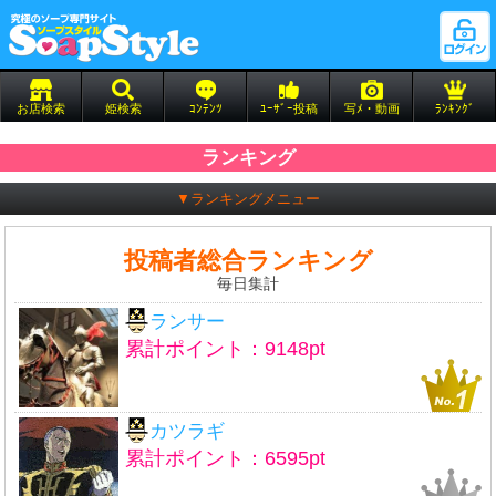
お店検索
姫検索
ｺﾝﾃﾝﾂ
ﾕｰｻﾞｰ投稿
写ﾒ・動画
ﾗﾝｷﾝｸﾞ
ランキング
▼ランキングメニュー
投稿者総合ランキング
毎日集計
ランサー
累計ポイント：9148pt
カツラギ
累計ポイント：6595pt