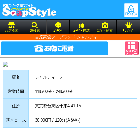
お店検索
姫検索
ｺﾝﾃﾝﾂ
ﾕｰｻﾞｰ投稿
写ﾒ・動画
ﾗﾝｷﾝｸﾞ
吉原高級ソープランド ジャルディーノ
店名
ジャルディーノ
営業時間
11時00分～24時00分
住所
東京都台東区千束4-41-15
基本コース
30,000円 / 120分(入浴料)