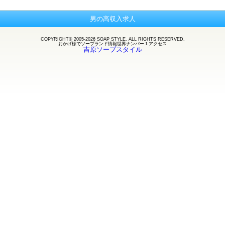
男の高収入求人
COPYRIGHT© 2005-2026 SOAP STYLE. ALL RIGHTS RESERVED.
おかげ様で
ソープランド
情報世界ナンバー１アクセス
吉原ソープスタイル