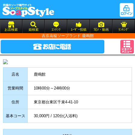
お店検索
姫検索
ｺﾝﾃﾝﾂ
ﾕｰｻﾞｰ投稿
写ﾒ・動画
ﾗﾝｷﾝｸﾞ
吉原高級ソープランド 鹿鳴館
店名
鹿鳴館
営業時間
10時00分～24時00分
住所
東京都台東区千束4-41-10
基本コース
30,000円 / 120分(入浴料)